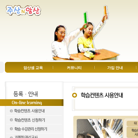
암산셈 교육
커뮤니티
가입 안내