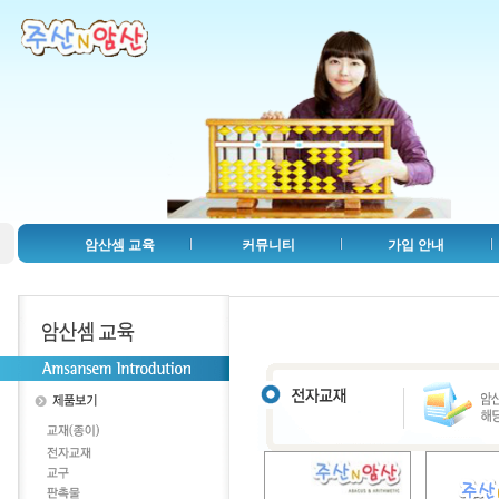
암산셈 교육
커뮤니티
가입 안내