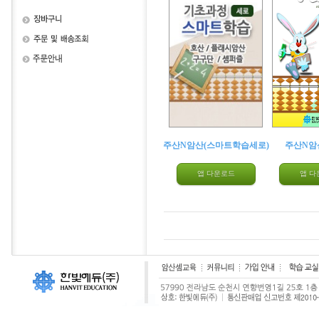
주산N암산(스마트학습세로)
주산N암산
앱 다운로드
앱 다